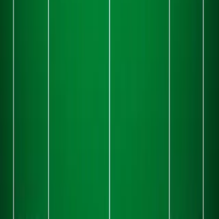
Voir aussi
Tactique en Simple
- les stratégies du jeu en un
contre un
Le Drive
- le coup central du jeu en double
Le Smash
- l'arme d'attaque principale en double
Le Déplacement
- le footwork adapté au double
Le badminton
Règles
Techniques
Histoire
Glossaire
Équipement
Raquettes
Volants
Chaussures
Cordages