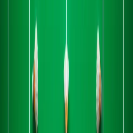
deux formes principales :
Communication verbale
Indiquer a voix haute quand le volant est pour soi
("moi", "j'ai") ou pour le partenaire ("toi", "laisse").
Prevenir le partenaire d'un changement de
stratégie ou d'une situation spécifique.
S'encourager mutuellement, surtout dans les
moments difficiles du match.
Communication non verbale
Le positionnement sur le terrain envoie un
message clair au partenaire sur la zone que l'on
couvre.