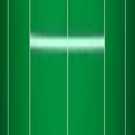
joueurs doit prendre le volant, provoquant des
hesitations et des erreurs. Les drives et les smashs
au centre sont des armes puissantes en double.
Maintenir la pression au filet
Le joueur avant à un role crucial. En interceptant les
retours courts au filet et en jouant des net kills, il
maintient une pression constante qui empeche les
adversaires de reprendre l'initiative. Un joueur avant
actif et agressif est le signe d'une paire dominante.
Le service court en double
En double, le service court et rasant est la norme. Le
volant doit passer le plus près possible de la bande
du filet pour empecher le receveur de l'attaquer. Un