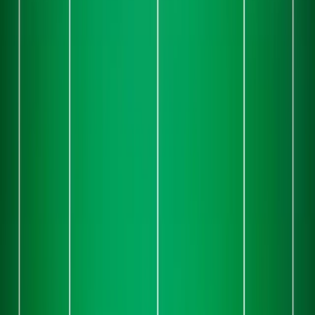
entière qui exige une coordination etroite entre les
deux partenaires. Le jeu est beaucoup plus rapide
qu'en simple, les échanges sont plus courts et la
puissance joue un role plus important. La cle du
succes en double reside dans la capacite des deux
joueurs a fonctionner comme une unite : se déplacér
ensemble, communiquer en permanence et alterner
fluidement entre les positions d'attaque et de
défense.
Les formations de base
Formation d'attaque : avant-arrière
Lorsqu'une paire est en position d'attaque (le volant