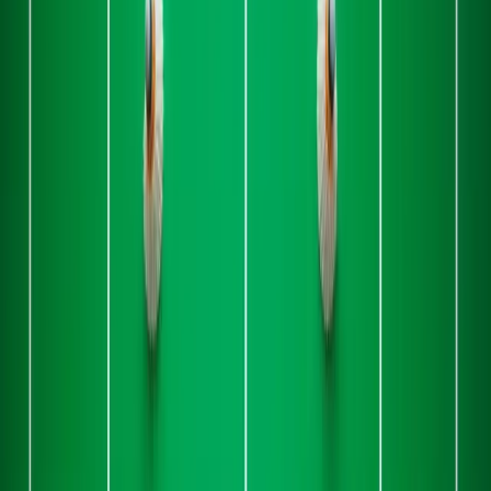
Formation de défense : côté a côté
Lorsque la paire est en position de défense (elle
recoit une attaque), les deux joueurs se placent côté
a côté, chacun couvrant une moitie du terrain. Cette
formation permet de defendre la largeur du terrain de
manière equilibree.
En défense, les deux joueurs sont en position basse,
genoux flechis, raquette devant eux. Chacun est
responsable de sa moitie du terrain, de la ligne de
fond jusqu'au filet. Les
drives
et les lobs sont les
coups défensifs principaux, visant a neutraliser
l'attaque et a reprendre l'initiative.
La rotation entre attaque et défense