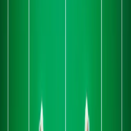
est frappe vers le bas dans le camp adverse), les
deux joueurs adoptent une formation avant-arrière.
Le joueur arrière est l'attaquant principal : il smashe,
joue des drops et des slices depuis le fond du terrain.
Le joueur avant couvre la zone du filet, pret a
intercepter les retours courts, a jouer des net kills et
a maintenir la pression.
Dans cette formation, le joueur avant est positionne
au centre de sa moitie du terrain, légèrement
accroupi, la raquette haute et prete a reagir. Il doit
etre extrêmement reactif car les retours arrivent a
grande vitesse. Le joueur arrière se place au centre
du fond du terrain, suffisamment en arrière pour avoir
le temps de frapper le volant au-dessus de la tete.