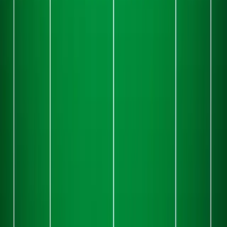
service court de qualité pose immédiatement les
bases d'un échange favorable en obligeant
l'adversaire a lever le volant.
Attaquer le joueur le plus faible
Dans une paire adverse, il y a souvent un joueur plus
faible que l'autre, que ce soit physiquement,
techniquement ou dans une zone spécifique du
terrain. Identifier et exploiter cette faiblesse est une
stratégie pragmatique mais efficace. Concentrez vos
attaques vers le joueur en difficulte pour augmenter
vos chances de marquer.
Les roles dans la paire